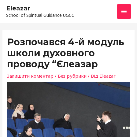
Перейти
ГОЛ
Eleazar
до
School of Spiritual Guidance UGCC
МЕН
вмісту
Навігація
по
Розпочався 4-й модуль
запису
школи духовного
проводу “Єлеазар
Залишити коментар
/
Без рубрики
/ Від
Eleazar