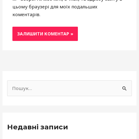
цьому браузері для моїх подальших
коментарів.
f
a
Ш
c
у
e
к
b
а
o
Недавні записи
т
o
и