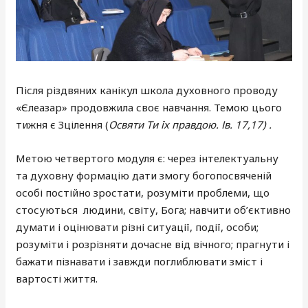
Після різдвяних канікул школа духовного проводу
«Єлеазар» продовжила своє навчання. Темою цього
тижня є Зцілення (
Освяти Ти їх правдою. Ів. 17,17) .
Метою четвертого модуля є: через інтелектуальну
та духовну формацію дати змогу богопосвяченій
особі постійно зростати, розуміти проблеми, що
стосуються людини, світу, Бога; навчити об’єктивно
думати і оцінювати різні ситуації, події, особи;
розуміти і розрізняти дочасне від вічного; прагнути і
бажати пізнавати і завжди поглиблювати зміст і
вартості життя.