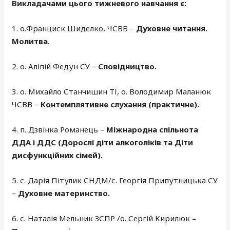
Викладачами цього тижневого навчання є:
1. о.Франциск Шиделко, ЧСВВ –
Духовне читання.
Молитва
.
2. о. Аліпій Федун СУ –
Сповідництво.
3. о. Михайло Станчишин ТІ, о. Володимир Маланюк
ЧСВВ –
Контемплятивне слухання (практичне).
4. п. Дзвінка Романець –
Міжнародна спільнота
ДДА і ДДС (Дорослі діти алкоголіків та Діти
дисфункційних сімей)
.
5. с. Дарія Пітулик СНДМ/с. Георгія Припутницька СУ
–
Духовне материнство.
6. с. Наталія Мельник ЗСПР /о. Сергій Кирилюк
–