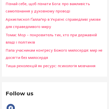
k
Пізнай себе, щоб пізнати Бога: про важливість
:
самопізнання у духовному проводі
Архиєпископ Ґаллаґер в Україні: справедливі умови
для справедливого миру
Томас Мор – покровитель тих, хто при державній
владі і політиків
Папа учасникам конгресу Божого милосердя: мир не
досягти без милосердя
Тиша реколекцій як ресурс: психологія мовчання
Follow us