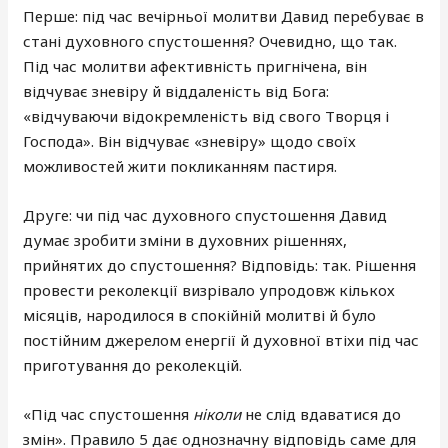
Перше: під час вечірньої молитви Давид перебуває в
стані духовного спустошення? Очевидно, що так.
Під час молитви афективність пригнічена, він
відчуває зневіру й віддаленість від Бога:
«відчуваючи відокремленість від свого Творця і
Господа». Він відчуває «зневіру» щодо своїх
можливостей жити покликанням пастиря.
Друге: чи під час духовного спустошення Давид
думає зробити зміни в духовних рішеннях,
прийнятих до спустошення? Відповідь: так. Рішення
провести реколекції визрівало упродовж кількох
місяців, народилося в спокійній молитві й було
постійним джерелом енергії й духовної втіхи під час
приготування до реколекцій.
«Під час спустошення
ніколи
не слід вдаватися до
змін». Правило 5 дає однозначну відповідь саме для