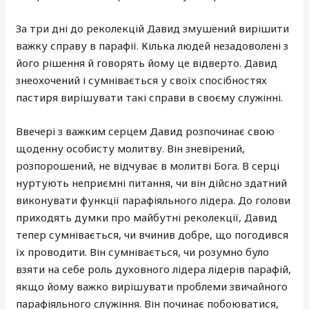
За три дні до реколекцій Давид змушений вирішити
важку справу в парафії. Кілька людей незадоволені з
його рішення й говорять йому це відверто. Давид
знеохочений і сумнівається у своїх спосібностях
пастиря вирішувати такі справи в своєму служінні.
Ввечері з важким серцем Давид розпочинає свою
щоденну особисту молитву. Він зневірений,
розпорошений, не відчуває в молитві Бога. В серці
нуртують неприємні питання, чи він дійсно здатний
виконувати функції парафіяльного лідера. До голови
приходять думки про майбутні реколекції, Давид
тепер сумнівається, чи вчинив добре, що погодився
їх проводити. Він сумнівається, чи розумно було
взяти на себе роль духовного лідера лідерів парафій,
якщо йому важко вирішувати проблеми звичайного
парафіяльного служіння. Він починає побоюватися,