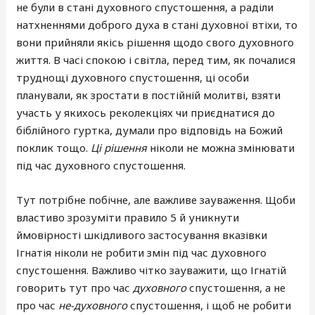
не були в стані духовного спустошення, а раділи
натхненнями доброго духа в стані духовної втіхи, то
вони прийняли якісь рішення щодо свого духовного
життя. В часі спокою і світла, перед тим, як почалися
труднощі духовного спустошення, ці особи
планували, як зростати в постійній молитві, взяти
участь у якихось реколекціях чи приєднатися до
біблійного гуртка, думали про відповідь на Божий
поклик тощо.
Ці рішення
ніколи не можна змінювати
під час духовного спустошення.
Тут потрібне побічне, але важливе зауваження. Щоби
властиво зрозуміти правило 5 й уникнути
ймовірності шкідливого застосування вказівки
Ігнатія ніколи не робити змін під час духовного
спустошення. Важливо чітко зауважити, що Ігнатій
говорить тут про час
духовного
спустошення, а не
про час
не-духовного
спустошення, і щоб не робити