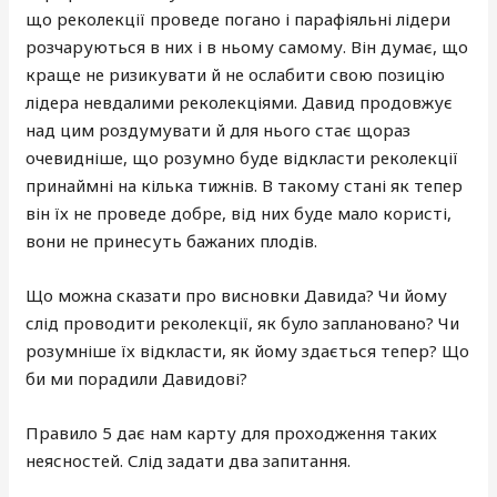
що реколекції проведе погано і парафіяльні лідери
розчаруються в них і в ньому самому. Він думає, що
краще не ризикувати й не ослабити свою позицію
лідера невдалими реколекціями. Давид продовжує
над цим роздумувати й для нього стає щораз
очевидніше, що розумно буде відкласти реколекції
принаймні на кілька тижнів. В такому стані як тепер
він їх не проведе добре, від них буде мало користі,
вони не принесуть бажаних плодів.
Що можна сказати про висновки Давида? Чи йому
слід проводити реколекції, як було заплановано? Чи
розумніше їх відкласти, як йому здається тепер? Що
би ми порадили Давидові?
Правило 5 дає нам карту для проходження таких
неясностей. Слід задати два запитання.