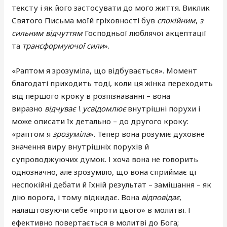
тексту і як його застосувати до мого життя. Виклик
Святого Письма моїй гріховності був
спокійним
,
з
сильним відчуттям
Господньої люблячої акцептації
та
трансформуючої сили
».
«Раптом я зрозуміла, що відбувається». Момент
благодаті приходить тоді, коли ця жінка переходить
від першого кроку в розпізнаванні – вона
виразно
відчуває \ усвідомлює
внутрішні порухи і
може описати їх детально – до другого кроку:
«раптом я
зрозуміла
». Тепер вона розуміє духовне
значення виру внутрішніх порухів й
супроводжуючих думок. І хоча вона не говорить
однозначно, але зрозуміло, що вона сприймає ці
неспокійні дебати й їхній результат – замішання – як
дію ворога, і тому відкидає. Вона
відповідає
,
налаштовуючи себе «проти цього» в молитві. І
ефективно повертається в молитві до Бога;