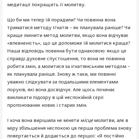
медитації покращить її молитву.
Що би ми тепер їй порадили? Чи повинна вона
триматися методу Ігнатія – як планувала раніше? Чи
краще змінити метод молитви, якщо вона відчуває
«впевненість», що це допоможе їй молитися краще?
Наша відповідь повинна бути однаковою: якщо це
справді духовне спустошення, то вона не повинна
робити змін, а молитися за ігнатіянським методом –
як планувала раніше. Знову ж таки, ми повинні
уважно слідкувати за подальшими елементами
порухів, які вона досвідчує. Але щось починає
викликати підозру в цій неспокійній серії
пропонованих нових і старих змін.
І хоча вона вирішила не міняти
місце
молитви, але в
міру збільшення неспокою ця перша проблема знову
повертається й додається до першої: «Я постійно