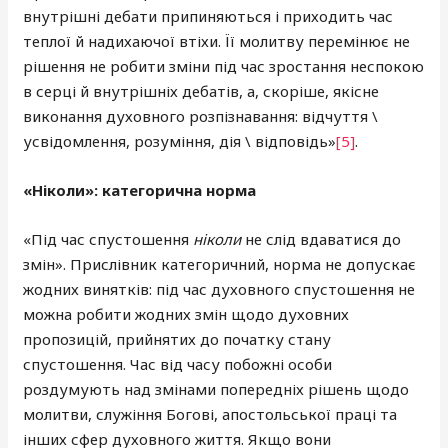
внутрішні дебати припиняються і приходить час
теплої й надихаючої втіхи. Її молитву перемінює не
рішення не робити зміни під час зростання неспокою
в серці й внутрішніх дебатів, а, скоріше, якісне
виконання духовного розпізнавання: відчуття \
усвідомлення, розуміння, дія \ відповідь»
[5]
.
«Ніколи»: категорична норма
«Під час спустошення
ніколи
не слід вдаватися до
змін». Прислівник категоричний, норма не допускає
жодних винятків: під час духовного спустошення не
можна робити жодних змін щодо духовних
пропозицій, прийнятих до початку стану
спустошення. Час від часу побожні особи
роздумують над змінами попередніх рішень щодо
молитви, служіння Богові, апостольської праці та
інших сфер духовного життя. Якщо вони