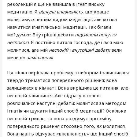
реколекцій я ще не ввійшла в ігнатіянську
медитацію. Я
відчула впевненість
, що краще
молитимуся іншим видом медитації, але хотіла
навчитися ігнатіянської медитації. Так бігали
мої
думки
. Внутрішні дебати
підсилили почуття
неспокою
. Я постійно питала Господа,
де
і
як
я маю
молитися, але мій
неспокій
і
внутрішні дебати
вели
мене до
замішання
».
Ця жінка вирішала проблему з вибором і залишилася
твердо триматися попереднього рішення; вона
залишилася в кімнаті. Вона вирішила це питання, але
неспокій залишився. Але відразу в голові
розпочалися наступні дебати: молитися за методом
Ігнатія чи шукати інший спосіб медитації? Оскільки
неспокій триває, то вона роздумує про зміну
попереднього рішення стосовно того,
як
молитися.
Вона навіть відчуває «впевненість» що інший спосіб