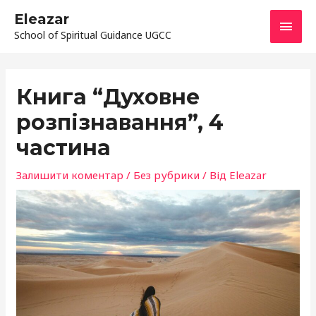
Перейти
ГОЛ
Eleazar
до
School of Spiritual Guidance UGCC
МЕН
вмісту
Навігація
по
Книга “Духовне
запису
розпізнавання”, 4
частина
Залишити коментар
/
Без рубрики
/ Від
Eleazar