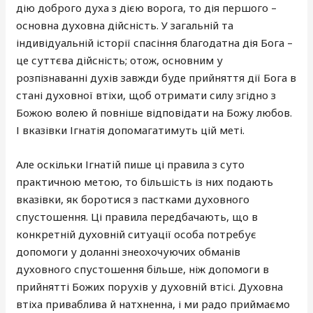
дію доброго духа з дією ворога, то дія першого –
основна духовна дійсність. У загальній та
індивідуальній історії спасіння благодатна дія Бога –
це суттєва дійсність; отож, основним у
розпізнаванні духів завжди буде прийняття дії Бога в
стані духовної втіхи, щоб отримати силу згідно з
Божою волею й повніше відповідати на Божу любов.
І вказівки Ігнатія допомагатимуть цій меті.
Але оскільки Ігнатій пише ці правила з суто
практичною метою, то більшість із них подають
вказівки, як боротися з пастками духовного
спустошення. Ці правила передбачають, що в
конкретній духовній ситуації особа потребує
допомоги у доланні знеохочуючих обманів
духовного спустошення більше, ніж допомоги в
прийнятті Божих порухів у духовній втісі. Духовна
втіха приваблива й натхненна, і ми радо приймаємо