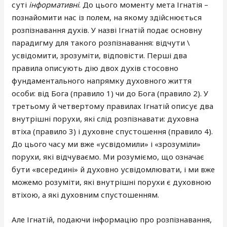
суті
інформативні
. До цього моменту мета Ігнатія –
познайомити нас із полем, на якому здійснюється
розпізнавання духів. У назві Ігнатій подає основну
парадигму для такого розпізнавання: відчути \
усвідомити, зрозуміти, відповісти. Перші два
правила описують дію двох духів стосовно
фундаментального напрямку духовного життя
особи: від Бога (правило 1) чи до Бога (правило 2). У
третьому й четвертому правилах Ігнатій описує два
внутрішні порухи, які слід розпізнавати: духовна
втіха (правило 3) і духовне спустошення (правило 4).
До цього часу ми вже «усвідомили» і «зрозуміли»
порухи, які відчуваємо. Ми розуміємо, що означає
бути «всередині» й духовно усвідомлювати, і ми вже
можемо розуміти, які внутрішні порухи є духовною
втіхою, а які духовним спустошенням.
Але Ігнатій, подаючи інформацію про розпізнавання,