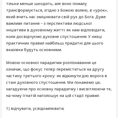
тільки менше шкодить, але воно помалу
трансформується, згідно з Божою волею, в «урок»,
який вчить нас зміцнювати свій рух до Бога. Дуже
важливе питання – з перспективи людської
ініціативи в духовному житті: як нам відповідати,
коли досвідчуємо духовне спустошення. У низці
практичних правил найбільш придатні для цього
вказівки будуть основними.
Мовою основної парадигми розпізнавання це
означає, що фокус тепер переміститься на другу
частину третього кроку:
як відкинути
дію ворога в
стані духовного спустошення. Ми покажемо це,
нагадуючи про основну парадигму і висвітлюючи те,
на чому Ігнатій наголошує на цій стадії правил:
1) відчувати, усвідомлювати;