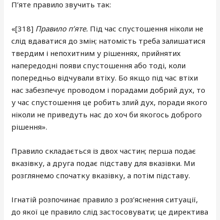
П’яте правило звучить так:
«[318]
Правило п’яте.
Під час спустошення ніколи не
слід вдаватися до змін; натомість треба залишатися
твердим і непохитним у рішеннях, прийнятих
напередодні появи спустошення або тоді, коли
попередньо відчували втіху. Бо якщо під час втіхи
нас забезпечує проводом і порадами добрий дух, то
у час спустошення це робить злий дух, поради якого
ніколи не приведуть нас до хоч би якогось доброго
рішення».
Правило складається із двох частин; перша подає
вказівку, а друга подає підставу для вказівки. Ми
розглянемо спочатку вказівку, а потім підставу.
Ігнатій розпочинає правило з роз’яснення ситуації,
до якої це правило слід застосовувати; це директива