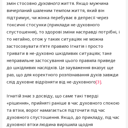
змін стосовно
духовного
життя. Якщо мужчина
вичерпаний шаленим темпом життя, який він
підтримує, чи жінка перебуває в депресії через
токсичні стосунки (приклади не-духовного
спустошення), то здорові зміни насправді потрібні, і
то негайно, отож у таких ситуаціях не можна
застосовувати п’яте правило Ігнатія і просто
тривати в не-духовно шкідливих ситуаціях; таке
неправильне застосування цього правила приведе
до шкідливих наслідків. Це зауваження вказує ще
раз, що для коректного розпізнавання духів завжди
слід духовне відрізняти від не-духовного
[3]
.
Ігнатій знає з досвіду, що саме такі тверді
«рішення», прийняті раніше в час духовного спокою
та втіхи, ворог намагається підточити під час
духовного спустошення. Якщо, до прикладу, під час
духовної втіхи людина вирішила щодня