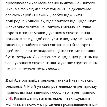
присвячувати час молитовному читанню Святого
Письма, то «під час спустошення» відчуватиме
спокусу «зробити зміни», тобто відмінити
попереднє «рішення», відмовитися від щоденного
молитовного читання Святого Письма. Тактика
ворога в часі темряви духовного спустошення
полягає в тому, щоб спокусити людину змінити
рішення, прийняті в часі світла; Ігнатій говорить,
щоб ми ніколи не впадали в ці пастки. Ми повинні
бути
твердими й непохитними
щодо цих рішень під
час духовного спустошення. Духовне спустошення –
це час на
непохитність і вірність
.
Далі йде розповідь реколектантки ігнатіянських
реколекцій. Ми її уважно розглянемо через призму
правил, які вже вивчили, і особливо через правило
5
[4]
. Розповідь містить як емоції, так і думки в
молитві, а також малі рішення і розпізнавання в цій