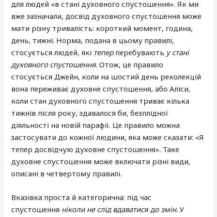
для людей «в стані духовного спустошення». Як ми
вже зазначали, досвід духовного спустошення може
мати різну тривалість: короткий момент, година,
день, тижні. Норма, подана в цьому правилі,
стосується людей, які
тепер
перебувають
у стані
духовного спустошення
. Отож, це правило
стосується Джейн, коли на шостий день реколекцій
вона переживає духовне спустошення, або Аліси,
коли стан духовного спустошення триває кілька
тижнів після року, здавалося би, безплідної
діяльності на новій парафії. Це правило можна
застосувати до кожної людини, яка може сказати: «Я
тепер досвідчую духовне спустошення». Таке
духовне спустошення може включати різні види,
описані в четвертому правилі.
Вказівка проста й категорична: під час
спустошення
ніколи не слід вдаватися до змін
. У