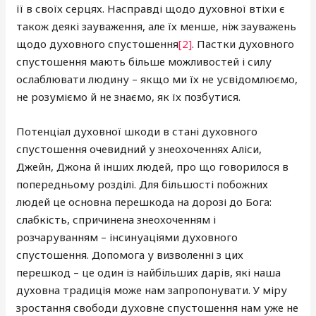
її в своїх серцях. Насправді щодо духовної втіхи є
також деякі зауваження, але їх менше, ніж зауважень
щодо духовного спустошення
[2]
. Пастки духовного
спустошення мають більше можливостей і силу
ослаблювати людину – якщо ми їх не усвідомлюємо,
не розуміємо й не знаємо, як їх позбутися.
Потенціал духовної шкоди в стані духовного
спустошення очевидний у знеохоченнях Аліси,
Джейн, Джона й інших людей, про що говорилося в
попередньому розділі. Для більшості побожних
людей це основна перешкода на дорозі до Бога:
слабкість, спричинена знеохоченням і
розчаруванням – інсинуаціями духовного
спустошення. Допомога у визволенні з цих
перешкод – це один із найбільших дарів, які наша
духовна традиція може нам запропонувати. У міру
зростання свободи духовне спустошення нам уже не