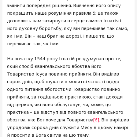
змінити попереднє рішення. Вивчення його опису
покращить наше розуміння правила 5; це також
дозволить нам зазирнути в серце самого Ігнатія і
його духовну боротьбу, яку він переживає так само,
як і ми. Він – наш брат на дорозі, і пише те, що
переживає так, як і ми.
На початку 1544 року Ігнатій роздумував про те,
який спосіб євангельського вбозтва його
Товариство Ісуса повинно прийняти. Він виділив
сорок днів, щоб шукати в молитві ясності щодо
одного питання вбогості: чи Товариство повинно
прийняти, за тодішньою практикою, сталі доходи
від церков, які воно обслуговує, чи, може, ця
практика – це відступ від повного євангельського
вбозтва, яке Бог хоче для Товариства
[6]
. Він вирішив
упродовж сорока днів служити Месу в цьому намірі
й просити в Бога світла на цю тему.