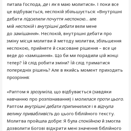
питала Господа,
де
і
як
я маю молитися». І поки все
це відбувається, неспокій збільшується: «Внутрішні
дебати
підсилили почуття неспокою
… але
мій
неспокій
і
внутрішні дебати
вели мене
до
замішання
». Неспокій, внутрішні дебати про
зміну місця молитви й методу молитви, збільшення
неспокою, прийняте й скасоване рішення – все це
веде до «замішання». Що би ми порадили цій жінці
тепер? Їй слід робити зміни? Їй слід триматися
попередніх рішень? Але в якийсь момент приходить
прозріння:
«Раптом я
зрозуміла
, що відбувається (завдяки
навчанню про розпізнавання) і
молилася проти цього
.
Раптом
внутрішні дебати припинилися
і я
відчула
велику привабливість
до цього біблійного тексту.
Молитва пройшла добре: Я була
спокійною
й змогла
дозволити Богові відкрити мені значення біблійного