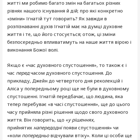
житті ми робимо багато змін на багатьох різних
рівнях нашого існування й дій; про які конкретно
«зміни» Ігнатій тут говорить? Як завжди в
розпізнаванні духів Ігнатій має на думці духовне
життя і те, що його стосується; отож, ці зміни
безпосередньо впливатимуть на наше життя вірою і
виконання Божої волі.
Якщо є «час духовного спустошення», то також є і
час
перед
часом духовного спустошення. До
прикладу, Джейн до четвертого дня реколекцій і
Аліса у попередньому році ще не були в духовному
спустошенні. Ігнатій передбачає, що людина, яка
тепер перебуває «в часі спустошення», ще до цього
часу прийняла різні рішення щодо свого духовного
життя. Він говорить, що «
у рішеннях
,
прийнятих
напередодні
появи спустошення» чи
«коли
попередньо
відчували втіху». Коли ці особи ще