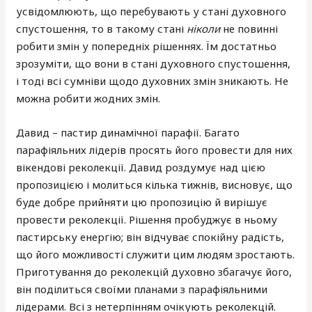
усвідомлюють, що перебувають у стані духовного
спустошення, то в такому стані
ніколи
не повинні
робити змін у попередніх рішеннях. Їм достатньо
зрозуміти, що вони в стані духовного спустошення,
і тоді всі сумніви щодо духовних змін зникають. Не
можна робити жодних змін.
Давид – пастир динамічної парафії. Багато
парафіяльних лідерів просять його провести для них
вікендові реколекції. Давид роздумує над цією
пропозицією і молиться кілька тижнів, висновує, що
буде добре прийняти цю пропозицію й вирішує
провести реколекції. Рішення пробуджує в ньому
пастирську енергію; він відчуває спокійну радість,
що його можливості служити цим людям зростають.
Приготування до реколекцій духовно збагачує його,
він поділиться своїми планами з парафіяльними
лідерами. Всі з нетерпінням очікують реколекцій.