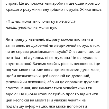
справі. Це допоможе нам зробити ще один крок до
кращого розуміння внутрішніх порухів. Жінка пише:
«Під час молитви спочатку я
не могла
налаштуватися
на молитву».
Як вправу у навчанні, відразу можна поставити
запитання: це
духовний
чи
не-духовний
порух, отож,
чи це справа розпізнавання духів? Очевидно, що це
не втіха – ні духовна, ні не-духовна. Чи це духовне
спустошення? Бачимо якийсь рівень неспокою, і це
під час молитви. Але поки що ми знаємо дуже мало,
щоби визначити чи цей неспокій не-духовний,
фізичний чи психічний, або чи це справжнє духовне
спустошення, яке намагається ослабити життя
вірою? На цьому етапі потрібно просто відмітити
цей неспокій на молитві й уважно чекати на
подальшу інформацію, яка може допомогти