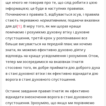
ще нічого не говорив про те, що слід робити з цією
інформацією; це буде в наступних правилах.
Починаючи з правила 5, відбувається зсув, і правила
стають переважно
нормативними
, подаючи вказівки
для дії
[1]
. В міру того, як ми щораз краще
помічаємо і розуміємо духовну втіху і духовне
спустошення, третій крок у розпізнаванні все
більше висувається на передній план; ми хочемо
знати, як можемо ефективно духовно
діяти
у
відповідь на краще усвідомлення і розуміння. Отож,
тепер ми зосередимося на вказівках Ігнатія
стосовно того, як добре приймати дію доброго духа
в стані духовної втіхи і як ефективно відкидати дію
ворога в стані духовного спустошення.
Останнє завдання правил Ігнатія: як ефективно
відкидати знеохочення ворога в стані духовного
спустошення. Зрозуміло, що якщо ми порівняємо