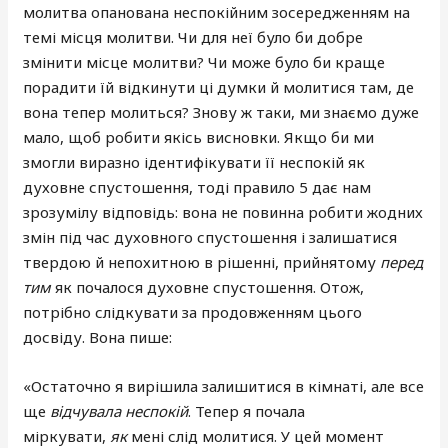
молитва опанована неспокійним зосередженням на
темі місця молитви. Чи для неї було би добре
змінити місце молитви? Чи може було би краще
порадити їй відкинути ці думки й молитися там, де
вона тепер молиться? Знову ж таки, ми знаємо дуже
мало, щоб робити якісь висновки. Якщо би ми
змогли виразно ідентифікувати її неспокій як
духовне спустошення, тоді правило 5 дає нам
зрозумілу відповідь: вона не повинна робити жодних
змін під час духовного спустошення і залишатися
твердою й непохитною в рішенні, прийнятому
перед
тим
як почалося духовне спустошення. Отож,
потрібно слідкувати за продовженням цього
досвіду. Вона пише:
«Остаточно я вирішила залишитися в кімнаті, але все
ще
відчувала неспокій
. Тепер я почала
міркувати,
як
мені слід молитися. У цей момент