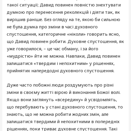
такої ситуації; Давид повинен повністю знехтувати
думкою про перенесення реколекцій і діяти так, як
вирішив раніше. Без огляду на те, якою би сильною
не була думка про зміни в часі духовного
спустошення, категоричне «ніколи» говорить ясно,
що Давид повинен робити. Духовне спустошення, як
уже говорилося, – це час обману, і за його
«мудрістю» йти не можна. Навпаки, Давид повинен
залишатися «твердим і непохитним» у рішеннях,
прийнятих напередодні духовного спустошення.
Дуже часто побожні люди роздумують про різні
зміни в своєму житті вірою й виконання Божої волі.
Якщо вони заглянуть «всередину» й усвідомлять,
що перебувають у стані духовного спустошення, то
знають, що не можна робити жодних змін, але
залишатися твердими й непохитними в попередніх
рішеннях, поки триває духовне спустошення. Такі