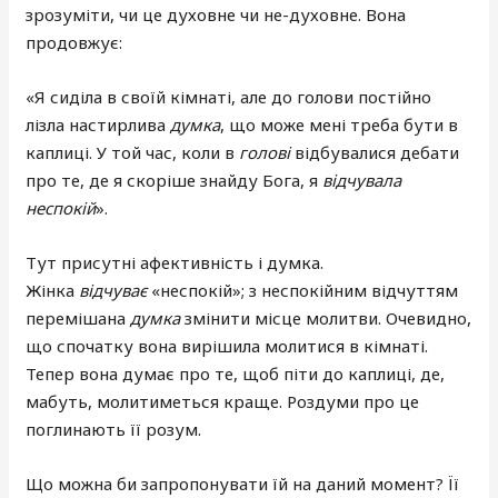
зрозуміти, чи це духовне чи не-духовне. Вона
продовжує:
«Я сиділа в своїй кімнаті, але до голови постійно
лізла настирлива
думка
, що може мені треба бути в
каплиці. У той час, коли в
голові
відбувалися дебати
про те, де я скоріше знайду Бога, я
відчувала
неспокій
».
Тут присутні афективність і думка.
Жінка
відчуває
«неспокій»; з неспокійним відчуттям
перемішана
думка
змінити місце молитви. Очевидно,
що спочатку вона вирішила молитися в кімнаті.
Тепер вона думає про те, щоб піти до каплиці, де,
мабуть, молитиметься краще. Роздуми про це
поглинають її розум.
Що можна би запропонувати їй на даний момент? Її