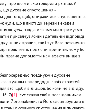
тому, про що ми вже говорили раніше. У
ь, що духовне спустошення –
ом для того, щоб, опираючись спустошенню,
ж чули, що в листі до Терези Рехадей
ення як
урок
, завдяки якому ми отримуємо
натій присвячує ясній і детальній відповіді
адку інших правил, так і тут його пояснення
 мірі практичні; подаючи причини, чому Бог
він прагне допомогти нам ефективніше з
, безпосередньо поєднуючи духовне
 сказав учням напередодні своїх страстей:
ля вас, щоб я відійшов. Бо коли не відійду,
 16, 7)
[1]
. Ісус сказав своїм послідовникам,
и вони Його любили, то Його слова збудили в
кі в стані духовного спустошення відчувають