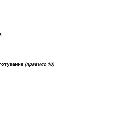
я
я
иготування
(правило 10)