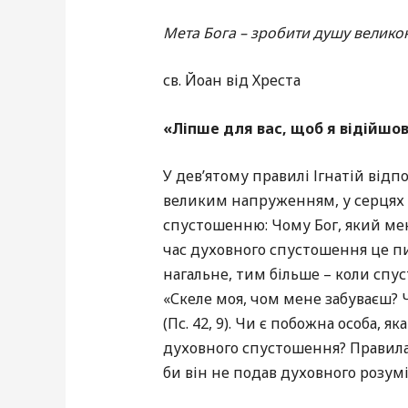
Мета Бога – зробити душу велико
св. Йоан від Хреста
«Ліпше для вас, щоб я відійшов»
У дев’ятому правилі Ігнатій відпо
великим напруженням, у серцях
спустошенню: Чому Бог, який мен
час духовного спустошення це пи
нагальне, тим більше – коли спус
«Скеле моя, чом мене забуваєш?
(Пс. 42, 9). Чи є побожна особа, я
духовного спустошення? Правила 
би він не подав духовного розум