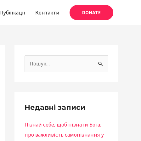
Публікації
Контакти
DONATE
f
a
Ш
c
у
e
к
b
а
o
т
Недавні записи
o
и
k
Пізнай себе, щоб пізнати Бога:
:
про важливість самопізнання у