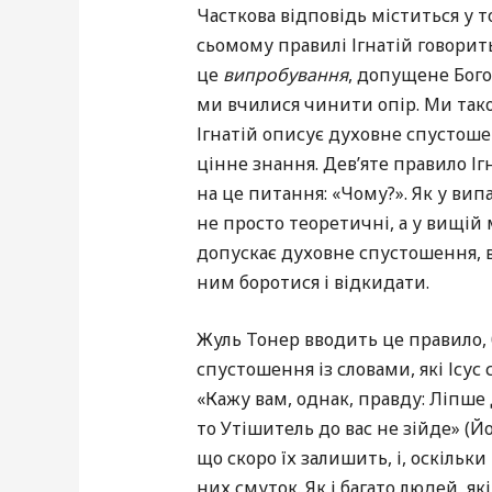
Часткова відповідь міститься у 
сьомому правилі Ігнатій говорит
це
випробування
, допущене Бог
ми вчилися чинити опір. Ми тако
Ігнатій описує духовне спустош
цінне знання. Дев’яте правило Іг
на це питання: «Чому?». Як у вип
не просто теоретичні, а у вищій
допускає духовне спустошення, 
ним боротися і відкидати.
Жуль Тонер вводить це правило
спустошення із словами, які Ісус
«Кажу вам, однак, правду: Ліпше д
то Утішитель до вас не зійде» (Йо.
що скоро їх залишить, і, оскільк
них смуток. Як і багато людей, я