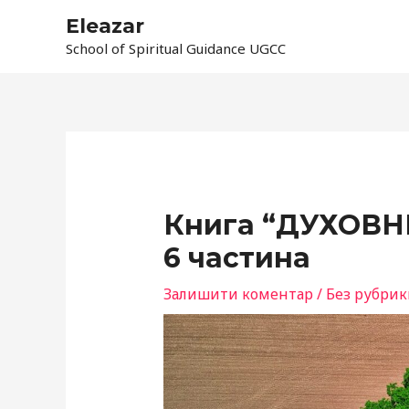
Перейти
Eleazar
до
School of Spiritual Guidance UGCC
вмісту
Навігація
по
запису
Книга “ДУХОВН
6 частина
Залишити коментар
/
Без рубрик