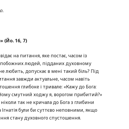
ю.
 (Йо. 16, 7)
відає на питання, яке постає, часом із
 побожних людей, підданих духовному
е любить, допускає в мені такий біль? Під
тання завжди актуальне, часом навіть
тошення глибоке і тривале: «Кажу до Бога:
 Чому смутний ходжу я, ворогом прибитий?»
ка ніколи так не кричала до Бога з глибини
Ігнатія були би суттєво неповними, якщо
іння стану духовного спустошення.