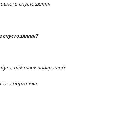
ховного спустошення
е спустошення?
абуть, твій шлях найкращий:
огого боржника: