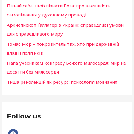
k
Пізнай себе, щоб пізнати Бога: про важливість
:
самопізнання у духовному проводі
Архиєпископ Ґаллаґер в Україні: справедливі умови
для справедливого миру
Томас Мор – покровитель тих, хто при державній
владі і політиків
Папа учасникам конгресу Божого милосердя: мир не
досягти без милосердя
Тиша реколекцій як ресурс: психологія мовчання
Follow us