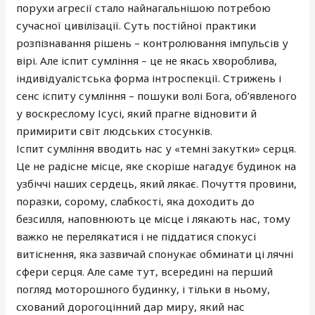
порухи агресії стало найнагальнішою потребою
сучасної цивілізації. Суть постійної практики
розпізнавання рішень – контролювання імпульсів у
вірі. Але іспит сумління – це не якась хвороблива,
індивідуалістська форма інтроспекції. Стрижень і
сенс іспиту сумління – пошуки волі Бога, об’явленого
у воскреслому Ісусі, який прагне відновити й
примирити світ людських стосунків.
Іспит сумління вводить нас у «темні закутки» серця.
Це не радісне місце, яке скоріше нагадує будинок на
узбіччі наших сердець, який лякає. Почуття провини,
поразки, сорому, слабкості, яка доходить до
безсилля, наповнюють це місце і лякають нас, тому
важко не перелякатися і не піддатися спокусі
витіснення, яка зазвичай спонукає обминати ці лячні
сфери серця. Але саме тут, всередині на перший
погляд моторошного будинку, і тільки в ньому,
схований дорогоцінний дар миру, який нас