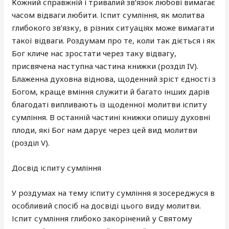
Кожний справжній і тривалий зв’язок любові вимагає
часом відваги любити. Іспит сумління, як молитва
глибокого зв’язку, в різних ситуаціях може вимагати
такої відваги. Роздумам про те, коли так діється і як
Бог кличе нас зростати через таку відвагу,
присвячена наступна частина книжки (розділ IV).
Блаженна духовна віднова, щоденний зріст єдності з
Богом, краще вміння служити й багато інших дарів
благодаті випливають із щоденної молитви іспиту
сумління. В останній частині книжки опишу духовні
плоди, які Бог нам дарує через цей вид молитви
(розділ V).
Досвід іспиту сумління
У роздумах на тему іспиту сумління я зосереджуся в
особливий спосіб на досвіді цього виду молитви.
Іспит сумління глибоко закорінений у Святому