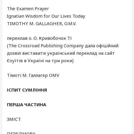
The Examen Prayer
Ignatian Wisdom for Our Lives Today
TIMOTHY M. GALLAGHER, O.M.V.
переклав о. О. Кривобочок ТІ
(The Crossroad Publishing Company дала офіційний
дозвіл виставити український переклад на сайт
Єзуїтів в Україні на три роки)
Тімоті М. Галлагер OMV
ІСПИТ СУМЛІННЯ
ПЕРША ЧАСТИНА
ЗМІСТ
ПЕРЕДМОВА