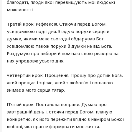
благодаті, плоди якої перевищують мої людські
можливості.
Третій крок: Рефлексія. Стаючи перед Богом,
усвідомлюю події дня. Згадую порухи серця й
думки, якими мене сьогодні обдарував Бог.
Усвідомлюю також порухи й думки не від Бога.
Роздумую про вибори й помічаю свою реакцію на
них упродовж усього дня.
Четвертий крок: Прощення. Прошу про дотик Бога,
який прощає і зціляє, який з любов’ю і пошаною
знімає з мого серця тягар.
П’ятий крок: Постанова поправи. Думаю про
завтрашній день і, стоячи перед Богом, планую
конкретно, як його пережити згідно з наміром Божої
любові, яка прагне формувати моє життя.