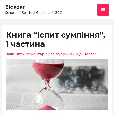
Перейти
ГОЛ
Eleazar
до
School of Spiritual Guidance UGCC
МЕН
вмісту
Навігація
по
Книга “Іспит сумління”,
запису
1 частина
Залишити коментар
/
Без рубрики
/ Від
Eleazar