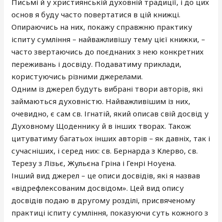
Письмі й у християнській духовній традиції, і до цих
основ я буду часто повертатися в цій книжці.
Опираючись на них, покажу справжню практику
іспиту сумління – найважливішу тему цієї книжки, –
часто звертаючись до поєднаних з нею конкретних
переживань і досвіду. Подаватиму приклади,
користуючись різними джерелами.
Одним із джерел будуть вибрані твори авторів, які
займаються духовністю. Найважливішим із них,
очевидно, є сам св. Ігнатій, який описав свій досвід у
Духовному Щоденнику й в інших творах. Також
цитуватиму багатьох інших авторів – як давніх, так і
сучасніших, і серед них: св. Бернарда з Клерво, св.
Терезу з Лізьє, Жульєна Гріна і Генрі Ноуена.
Інший вид джерел – це описи досвідів, які я назвав
«відрефлексованим досвідом». Цей вид опису
досвідів подаю в другому розділі, присвяченому
практиці іспиту сумління, показуючи суть кожного з