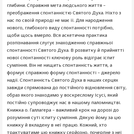
глибини. Справжня мета людського життя –
преображення спонтанністю Святого Духа. Ніхто з
нас по своїй природі не має її. Для народження
нового, глибокого виду спонтанності потрібно,
щоби щось вмерло. Вся аскетична практика
розпізнавання слугує знаходженню справжньої
спонтанності Святого Духа. В розвитку й прийнятті
нової спонтанності ключову роль відіграє іспит
сумління. Він не нищить спонтанність життя, а
формує справжню форму спонтанності – джерело
надії. Спонтанність Святого Духа в наших серцях
завжди спрямована до постійного відновлення світу,
образ якого знаходимо у воскреслому Ісусі, який
постійно супроводжує нас в нашому паломництві.
Книжка о. Галлагера – важливий крок на дорозі до
розуміння суті іспиту сумління. Дякую йому за цю
книжку й вкладену в неї працю. Кожний, хто
трактуватиме цю книжку серйозно, почерпне з неї