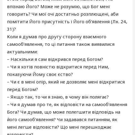
впізнаю Його? Може не розумію, що Бог мені
говорить? Чи мої очі достатньо розплющені, аби
помітити Його присутність і Його об’явлення (Лк. 24,
31)?
Коли я думав про другу сторону взаємного
самооб’явлення, то ці питання також виявилися
актуальними:
– Наскільки я сам відкрився перед Богом?
– Чи я хотів повністю відкритися перед Ним,
показуючи Йому своє єство?
– Чи є в мені опір, який не дозволяє мені відкритися
перед Богом?
– Якщо так, то чи я знаю, в чому він полягає?
– Чи я думав про те, як відповісти на самооб’явлення
Бога? Чи думав, що може полегшити відповідь на
його самооб’явлення? Чи задавався питанням, як
мені легше відповісти? Що мені перешкоджає
відповісти?