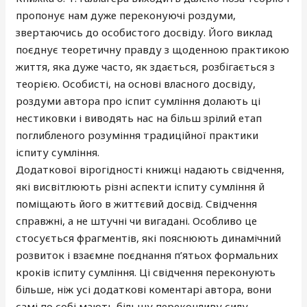
пропонує нам дуже переконуючі роздуми,
звертаючись до особистого досвіду. Його виклад
поєднує теоретичну правду з щоденною практикою
життя, яка дуже часто, як здається, розбігається з
теорією. Особисті, на основі власного досвіду,
роздуми автора про іспит сумління долають ці
нестиковки і виводять нас на більш зрілий етап
поглибленого розуміння традиційної практики
іспиту сумління.
Додаткової вірогідності книжці надають свідчення,
які висвітлюють різні аспекти іспиту сумління й
поміщають його в життєвий досвід. Свідчення
справжні, а не штучні чи вигадані. Особливо це
стосується фрагментів, які пояснюють динамічний
розвиток і взаємне поєднання п’ятьох формальних
кроків іспиту сумління. Ці свідчення переконують
більше, ніж усі додаткові коментарі автора, вони
самі по собі мають більшу переконливу силу.