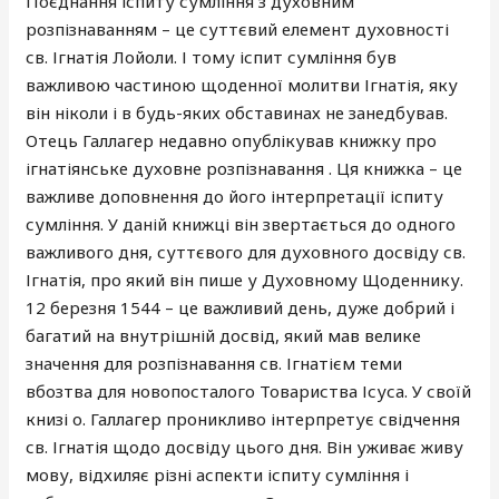
Поєднання іспиту сумління з духовним
розпізнаванням – це суттєвий елемент духовності
св. Ігнатія Лойоли. І тому іспит сумління був
важливою частиною щоденної молитви Ігнатія, яку
він ніколи і в будь-яких обставинах не занедбував.
Отець Галлагер недавно опублікував книжку про
ігнатіянське духовне розпізнавання . Ця книжка – це
важливе доповнення до його інтерпретації іспиту
сумління. У даній книжці він звертається до одного
важливого дня, суттєвого для духовного досвіду св.
Ігнатія, про який він пише у Духовному Щоденнику.
12 березня 1544 – це важливий день, дуже добрий і
багатий на внутрішній досвід, який мав велике
значення для розпізнавання св. Ігнатієм теми
вбозтва для новопосталого Товариства Ісуса. У своїй
книзі о. Галлагер проникливо інтерпретує свідчення
св. Ігнатія щодо досвіду цього дня. Він уживає живу
мову, відхиляє різні аспекти іспиту сумління і