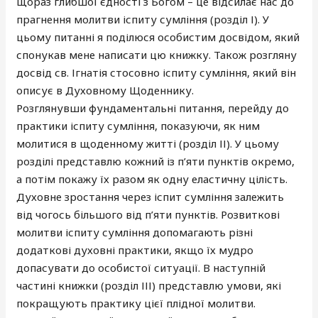
щораз глибшої єдності з Богом – це відсилає нас до
прагнення молитви іспиту сумління (розділ І). У
цьому питанні я поділюся особистим досвідом, який
спонукав мене написати цю книжку. Також розгляну
досвід св. Ігнатія стосовно іспиту сумління, який він
описує в Духовному Щоденнику.
Розглянувши фундаментальні питання, перейду до
практики іспиту сумління, показуючи, як ним
молитися в щоденному житті (розділ ІІ). У цьому
розділі представлю кожний із п’яти пунктів окремо,
а потім покажу їх разом як одну еластичну цілість.
Духовне зростання через іспит сумління залежить
від чогось більшого від п’яти пунктів. Розвиткові
молитви іспиту сумління допомагають різні
додаткові духовні практики, якщо їх мудро
допасувати до особистої ситуації. В наступній
частині книжки (розділ ІІІ) представлю умови, які
покращують практику цієї плідної молитви.