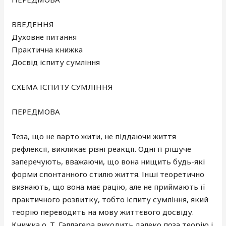
ВВЕДЕННЯ
Духовне питання
Практична книжка
Досвід іспиту сумління
СХЕМА ІСПИТУ СУМЛІННЯ
ПЕРЕДМОВА
Теза, що не варто жити, не піддаючи життя
рефлексії, викликає різні реакції. Одні її рішуче
заперечують, вважаючи, що вона нищить будь-які
форми спонтанного стилю життя. Інші теоретично
визнають, що вона має рацію, але не приймають її
практичного розвитку, тобто іспиту сумління, який
теорію переводить на мову життєвого досвіду.
Книжка о. Т. Галлагера виходить далеко поза теорію і