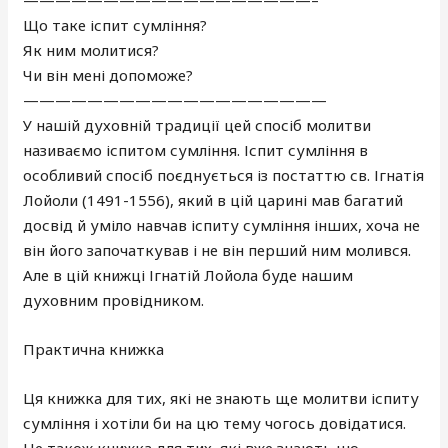
Що таке іспит сумління?
Як ним молитися?
Чи він мені допоможе?
———————————————————
У нашій духовній традиції цей спосіб молитви
називаємо іспитом сумління. Іспит сумління в
особливий спосіб поєднується із постаттю св. Ігнатія
Лойоли (1491-1556), який в цій царині мав багатий
досвід й уміло навчав іспиту сумління інших, хоча не
він його започаткував і не він перший ним молився.
Але в цій книжці Ігнатій Лойола буде нашим
духовним провідником.
Практична книжка
Ця книжка для тих, які не знають ще молитви іспиту
сумління і хотіли би на цю тему чогось довідатися.
Це також книжка для тих, які вже знають цю