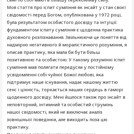
Моя стаття про іспит сумління як інсайт у стан своєї
свідомості перед Богом, опублікована у 1972 році,
була результатом особистого досвіду та інтуїції:
фундаментом іспиту сумління є щоденна практика
духовного розпізнавання. Звільнюючи це поняття від
надмірно негативного й моралістичного розуміння, я
описав практику, яка мала би бути більш
позитивною та особистою. У такому розумінні іспит
сумління мав полягати передусім у постійному
усвідомленні собі чуйної Божої любові, яка
підтримує наше існування, надає нашому життю
сенс і цінність, торкається наших сердець в гаморі
щоденного досвіду. Мені йшлося також про інсайт в
неповторний, інтимний та особистий струмінь
нашої свідомості, який не виключає аналіз
зовнішньої поведінки, але виходить поза цю
практику.