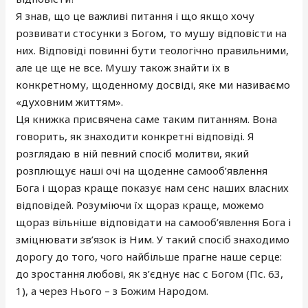
Я знав, що це важливі питання і що якщо хочу
розвивати стосунки з Богом, то мушу відповісти на
них. Відповіді повинні бути теологічно правильними,
але це ще не все. Мушу також знайти їх в
конкретному, щоденному досвіді, яке ми називаємо
«духовним життям».
Ця книжка присвячена саме таким питанням. Вона
говорить, як знаходити конкретні відповіді. Я
розглядаю в ній певний спосіб молитви, який
розплющує наші очі на щоденне самооб’явлення
Бога і щораз краще показує нам сенс наших власних
відповідей. Розуміючи їх щораз краще, можемо
щораз вільніше відповідати на самооб’явлення Бога і
зміцнювати зв’язок із Ним. У такий спосіб знаходимо
дорогу до того, чого найбільше прагне наше серце:
до зростання любові, як з’єднує нас с Богом (Пс. 63,
1), а через Нього – з Божим Народом.
——————————————————–