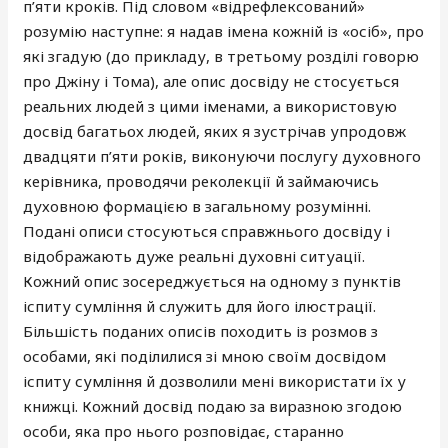
п’яти кроків. Під словом «відрефлексований»
розумію наступне: я надав імена кожній із «осіб», про
які згадую (до прикладу, в третьому розділі говорю
про Джіну і Тома), але опис досвіду не стосується
реальних людей з цими іменами, а використовую
досвід багатьох людей, яких я зустрічав упродовж
двадцяти п’яти років, виконуючи послугу духовного
керівника, проводячи реколекції й займаючись
духовною формацією в загальному розумінні.
Подані описи стосуються справжнього досвіду і
відображають дуже реальні духовні ситуації.
Кожний опис зосереджується на одному з пунктів
іспиту сумління й служить для його ілюстрації.
Більшість поданих описів походить із розмов з
особами, які поділилися зі мною своїм досвідом
іспиту сумління й дозволили мені використати їх у
книжці. Кожний досвід подаю за виразною згодою
особи, яка про нього розповідає, старанно