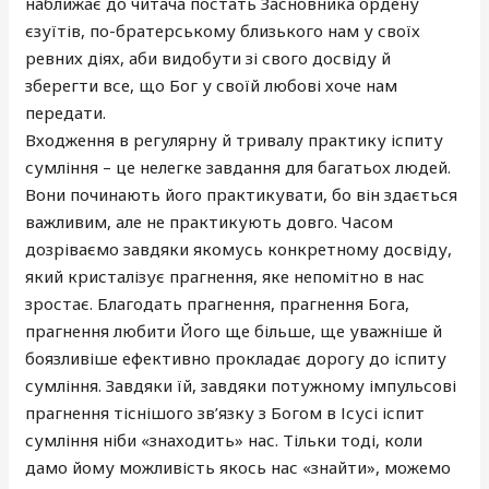
наближає до читача постать Засновника ордену
єзуїтів, по-братерському близького нам у своїх
ревних діях, аби видобути зі свого досвіду й
зберегти все, що Бог у своїй любові хоче нам
передати.
Входження в регулярну й тривалу практику іспиту
сумління – це нелегке завдання для багатьох людей.
Вони починають його практикувати, бо він здається
важливим, але не практикують довго. Часом
дозріваємо завдяки якомусь конкретному досвіду,
який кристалізує прагнення, яке непомітно в нас
зростає. Благодать прагнення, прагнення Бога,
прагнення любити Його ще більше, ще уважніше й
боязливіше ефективно прокладає дорогу до іспиту
сумління. Завдяки їй, завдяки потужному імпульсові
прагнення тіснішого зв’язку з Богом в Ісусі іспит
сумління ніби «знаходить» нас. Тільки тоді, коли
дамо йому можливість якось нас «знайти», можемо