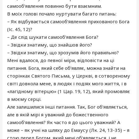
самооб’явлення повинно бути взаємним.
В моїх голові почало нуртувати багато питань:
– Як відбувається самооб’явлення прихованого Бога
(Іс. 45, 12)?
– Де слід шукати самооб’явлення Бога?
– Звідки знатиму, що знайшов його?
– Звідки знатиму, що зрозумів його правильно?
Мені вдалося, до певної міри, відповісти на ці
питання. Бога, який себе об’являє, можна знайти на
сторінках Святого Письма, у Церкві, в сотвореному
світі довкола мене, в людях і подіях мого життя, і в
«лагідному вітерцю» (1 Цар. 19, 12), який промовляє
в моєму серці.
Але залишилися інші питання. Так, Бог об’являється,
але в якій мірі я уважний до божественного
самооб’явлення? Як часто я до цього уважний? А
може – як учні на шляху до Емаусу (Лк. 24, 13-35) – я
стою перед Богом, який мені об’являється, і не