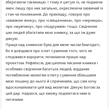
зберігаючи таємницю. І тому я цитую їх, не подаючи
імен: пишу про них загально, окреслюючи зазвичай їх
стан чи покликання. До прикладу, говорю про
«заміжню жінку», про «священника», про «черницю»,
про «мужчину», про «подружжя» тощо. Свідчення
цих людей збагатили мою книжку, за що їм дуже
дякую.
Праця над книжкою була для мене часом благодаті,
бо я довідався про іспит сумління того, чого не
сподівався відкрити, починаючи працю над
проектом. Рефлексія, дисципліна писання книжки і
особливо свідчення багатьох людей, відданих
поглибленню молитви іспиту сумління збільшили
мою пошану до нього й спричинили, що сам хочу
вдосконалювати цей вид молитви. Дякую Богові за
цей дар. Надіюся, що зможу поділитися ним із
читачами.