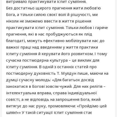
витривало практикувати іспит сумління.
Без достатньо щирого прагнення жити любов’ю
Бога, а тільки силою своєї волі й рішучості, ми
ніколи не зможемо ввести в життя рішення
практикувати іспит сумління. Тільки любов і гаряче
прагнення, які в нас пробуджуються як плід
благодаті, можуть ефективно мобілізувати нас до
важкої праці над введенням у життя практики
іспиту сумління й керувати його розвитком. І тому
сучасна постмодерна культура – це виклик для
іспиту сумління. В одній з останніх статей про
постмодерну духовність Т. Мулдун пише, маючи на
думці сучасну молодь: «Для багатьох досвід
закохатися в Богові зовсім чужий. Для них релігія –
інтелектуальна вправа, справа індивідуальної
совісті, а не відповідь на запрошення Бога, який
витягує до нас руку, промовляючи: «Пройдімо цей
шлях!»» У такій ситуації іспит сумління стає