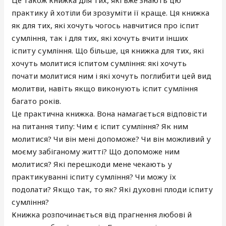
практику й хотіли би зрозуміти її краще. Ця книжка
як для тих, які хочуть чогось навчитися про іспит
сумління, так і для тих, які хочуть вчити інших
іспиту сумління. Що більше, ця книжка для тих, які
хочуть молитися іспитом сумління: які хочуть
почати молитися ним і які хочуть поглибити цей вид
молитви, навіть якщо виконують іспит сумління
багато років.
Це практична книжка. Вона намагається відповісти
на питання типу: Чим є іспит сумління? Як ним
молитися? Чи він мені допоможе? Чи він можливий у
моєму забіганому житті? Що допоможе ним
молитися? Які перешкоди мене чекають у
практикуванні іспиту сумління? Чи можу їх
подолати? Якщо так, то як? Які духовні плоди іспиту
сумління?
Книжка розпочинається від прагнення любові й