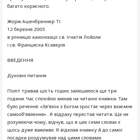
багато корисного.
Жорж Ашенбреннер ТІ
12 березня 2005
в річницю канонізації св. Ігнатія Лойоли
і св. Франциска Ксаверія
ВВЕДЕННЯ
Духовні питання
Політ тривав шість годин; залишилося ще три
години. Час спокійно минав на читанні книжки. Там
було речення: «Зв’язок з Богом зростає через взаємне
самооб’явлення» . Я відразу перестав читати. Ще не
розуміючи чому, відчув, що в цих семи словах є
щось дуже важливе. Я відклав книжку й до самої
посадки роздумував над цими словами.