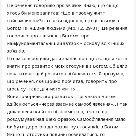
Це речення говорило про зв’язок. Знаю, що якщо
хтось би мене запитав: «Що в твоєму житті
найважливіше?», то я би відповів, що це зв’язок з
Богом і з іншими людьми (Мр. 12, 29-31). Це речення
говорило про «зв’язок з Богом», про
найфундаментальніший зв’язок – основу всіх інших
зв’язків.
Ці сім слів обіцяли дати знання про щось, що я хотів
знати: про розвиток моїх стосунків з Богом. Обіцяли
показати як цей розвиток об’являється. Я зрозумів,
що речення, яке щойно прочитав, говорить про
щось суттєве для мого життя.
Вони говорили, що розвиток стосунків з Богом
здійснюється «через взаємне самооб’явлення». Літак
долав десятки й сотні кілометрів, а я все ще
роздумував над цією фразою. Самооб’явлення мало
би бути дорогою до розвитку стосунків з Богом.
Якщо ці стосунки повинні розвиватися, то