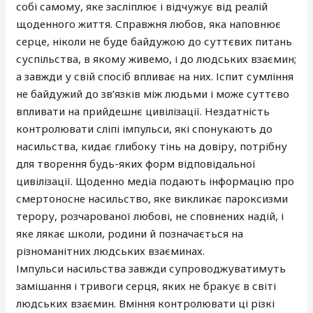
собі самому, яке засліплює і відчужує від реалій
щоденного життя. Справжня любов, яка наповнює
серце, ніколи не буде байдужою до суттєвих питань
суспільства, в якому живемо, і до людських взаємин;
а завжди у свій спосіб впливає на них. Іспит сумління
не байдужий до зв’язків між людьми і може суттєво
впливати на прийдешнє цивілізації. Нездатність
контролювати сліпі імпульси, які спонукають до
насильства, кидає глибоку тінь на довіру, потрібну
для творення будь-яких форм відповідальної
цивілізації. Щоденно медіа подають інформацію про
смертоносне насильство, яке викликає пароксизми
терору, розчарованої любові, не сповнених надій, і
яке лякає школи, родини й позначається на
різноманітних людських взаєминах.
Імпульси насильства завжди супроводжуватимуть
замішання і тривоги серця, яких не бракує в світі
людських взаємин. Вміння контролювати ці різкі