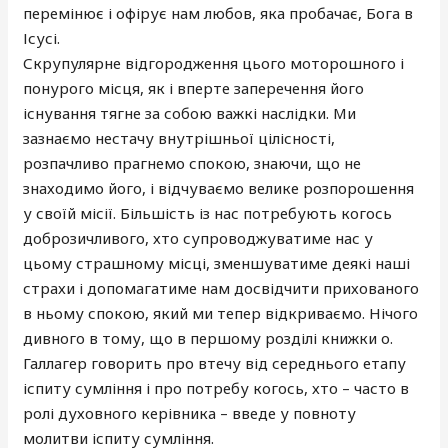
перемінює і офірує нам любов, яка пробачає, Бога в
Ісусі.
Скрупулярне відгородження цього моторошного і
понурого місця, як і вперте заперечення його
існування тягне за собою важкі наслідки. Ми
зазнаємо нестачу внутрішньої цілісності,
розпачливо прагнемо спокою, знаючи, що не
знаходимо його, і відчуваємо велике розпорошення
у своїй місії. Більшість із нас потребують когось
доброзичливого, хто супроводжуватиме нас у
цьому страшному місці, зменшуватиме деякі наші
страхи і допомагатиме нам досвідчити прихованого
в ньому спокою, який ми тепер відкриваємо. Нічого
дивного в тому, що в першому розділі книжки о.
Галлагер говорить про втечу від середнього етапу
іспиту сумління і про потребу когось, хто – часто в
ролі духовного керівника – введе у повноту
молитви іспиту сумління.