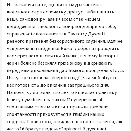
Незважаючи на те, що ця похмура частина
людського серця спочатку дратує і ніби нищить
нашу самодовіру, але з часом стає місцем
відродження глибокої та покірної довіри до себе,
справжньої спонтанності в Святому Духові і
ревного прагнення безкорисливого служіння. Вдячне
усвідомлення щоденної Божої доброти проводить
нас через вогонь смутку й жалю, в якому ілюзорні
чари і болісне безсилля гріха знову відкривають
перед нам дивовижний дар Божого прощення в Ісусі.
Ця зустріч визволяє енергію надії, яка мобілізує в
нас готовність до викликів завтрашнього дня.
На початку я згадав, що дехто відкидає практику
іспиту сумління, вважаючи її суперечною зі
спонтанним стилем життя. Справжнє джерело
спонтанності приховується в глибині наших
сердець. Поверхова, швидка спонтанність легка, але
часто їй бракує людської зрілості й духовної