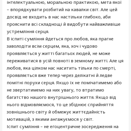
інтелектуальною, моральною практикою, мета якої
– впорядкувати розбитий на кавалки світ. Але цей
досвід не входить в нас настільки глибоко, аби
прояснити всі складнощі й видобути найважливіше
устремління серця.
В іспиті сумління йдеться про любов, яка прагне
заволодіти всім серцем, яка, хоч і чудово
проявляється у житті багатьох людей, не може
переживатися в усій повноті в земному житті. Але ця
любов, яка цілком нас наситить тільки по смерті,
проявляється вже тепер через делікатні й ледве
помітні порухи серця. Якщо їх не помічатимемо або
не звертатимемо на них увагу, то втратимо
багатство нашого внутрішнього життя. Якщо від
нього відмовляємося, то це збіднює сприйняття
зовнішнього світу й обмежує життєдайність
мотивацій, з якими ангажуємося у світ.
Іспит сумління – не егоцентричне зосередження на