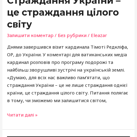
Страждання України –
це страждання цілого
світу
Залишити коментар
/
Без рубрики
/
Eleazar
Днями завершився візит кардинала Тімоті Редкліфа,
ОР, до України. У коментарі для ватиканських медіа
кардинал розповів про програму подорожі та
найбільш зворушливі зустрічі на українській землі.
«Думаю, для всіх нас важливо пам’ятати, що
страждання України – це не лише страждання однієї
країни, це страждання цілого світу. Питання полягає
в тому, чи зможемо ми залишитися світом,
Читати далі »