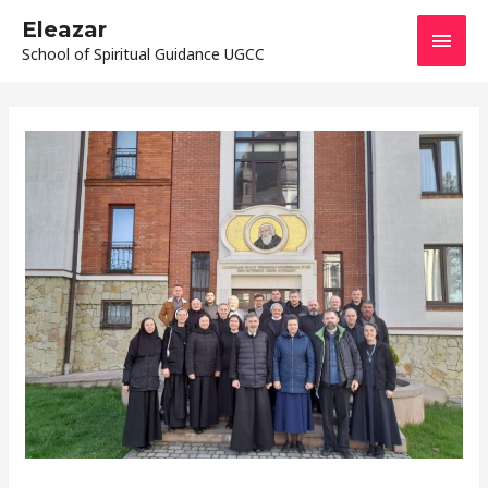
Перейти
ГОЛ
Eleazar
до
School of Spiritual Guidance UGCC
МЕН
вмісту
Пагінація
записів
Черговий
модуль
у
школі
«Єлеазар»