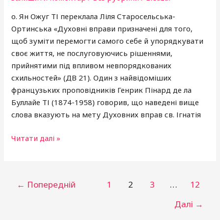
о. Ян Ожуг ТІ переклала Ліля Старосельська-
Ортинська «Духовні вправи призначені для того,
щоб зуміти перемогти самого себе й упорядкувати
своє життя, не послуговуючись рішеннями,
прийнятими під впливом невпорядкованих
схильностей» (ДВ 21). Один з найвідоміших
французьких проповідників Генрик Пінард де ла
Буллайе ТІ (1874-1958) говорив, що наведені вище
слова вказують на мету Духовних вправ св. Ігнатія
Читати далі »
←
Попередній
1
2
3
…
12
Далі
→