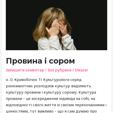
Провина
і
сором
Провина і сором
Залишити коментар
/
Без рубрики
/
Eleazar
о. О. Кривобочок ТІ Культурологи серед
різноманітних розподілів культур виділяють
культуру провини і культуру сорому. Культура
провини – це зосередження індивіда на собі, на
відповідності свого життя зі своїми переконаннями і
цінностями, тут важливо – що я сам думаю про