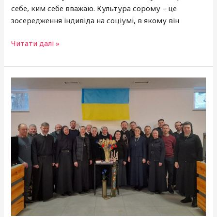
себе, ким себе вважаю. Культура сорому – це
зосередження індивіда на соціумі, в якому він
Читати далі »
У
Школі
духовного
проводу
«Єлеазар»
відбувся
черговий
навчальний
модуль