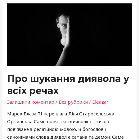
Про
шукання
диявола
у
всіх
речах
Про шукання диявола у
всіх речах
Залишити коментар
/
Без рубрики
/
Eleazar
Марек Блаза ТІ переклала Ліля Старосельська-
Ортинська Саме поняття «диявол» є стисло
пов’язане з релігійною мовою. В богослов’ї
синонімами слова диявол є сатана та демон. Саме