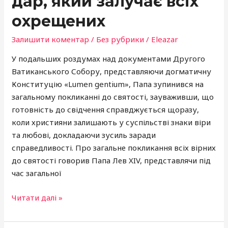
дар, який залучає всіх
охрещених
Залишити коментар
/
Без рубрики
/
Eleazar
У подальших роздумах над документами Другого
Ватиканського Собору, представляючи догматичну
Конституцію «Lumen gentium», Папа зупинився на
загальному покликанні до святості, зауваживши, що
готовність до свідчення справджується щоразу,
коли християни залишають у суспільстві знаки віри
та любові, докладаючи зусиль заради
справедливості. Про загальне покликання всіх вірних
до святості говорив Папа Лев XIV, представлячи під
час загальної
Читати далі »