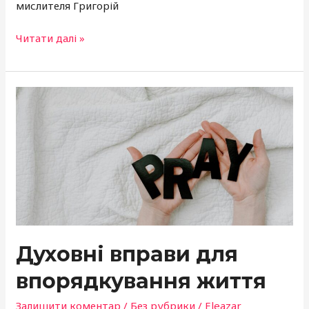
мислителя Григорій
Читати далі »
Духовні
вправи
для
впорядкування
життя
Духовні вправи для
впорядкування життя
Залишити коментар
/
Без рубрики
/
Eleazar