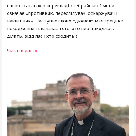
слово «сатана» в перекладі з гебрайської мови
означає «противник, переслідувач, оскаржувач і
наклепник». Наступне слово «диявол» має грецьке
походження і визначає того, хто перешкоджає,
ділить, відділяє і хто сходить з
Читати далі »
Владика
Дзюрах
про
віру
та
коріння:
Церква
–
опора