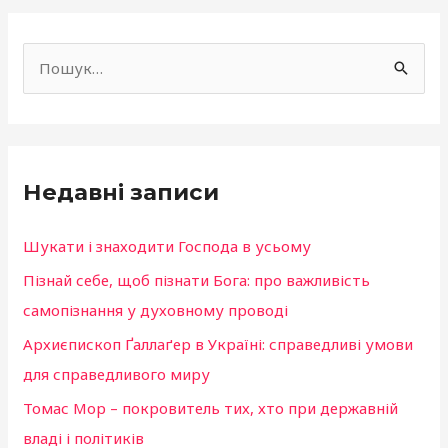
f
a
Ш
c
у
e
к
b
а
o
Недавні записи
т
o
и
k
Шукати і знаходити Господа в усьому
:
Пізнай себе, щоб пізнати Бога: про важливість
самопізнання у духовному проводі
Архиєпископ Ґаллаґер в Україні: справедливі умови
для справедливого миру
Томас Мор – покровитель тих, хто при державній
владі і політиків