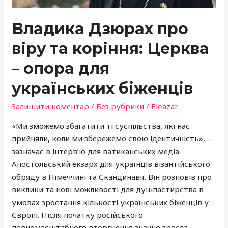
для
Владика Дзюрах про
українських
біженців
віру та коріння: Церква
– опора для
українських біженців
Залишити коментар
/
Без рубрики
/
Eleazar
«Ми зможемо збагатити ті суспільства, які нас
прийняли, коли ми збережемо свою ідентичність», –
зазначає в інтервʼю для ватиканських медіа
Апостольський екзарх для українців візантійського
обряду в Німеччині та Скандинавії. Він розповів про
виклики та нові можливості для душпастирства в
умовах зростання кількості українських біженців у
Європі. Після початку російського
повномасштабного вторгнення значно зросла