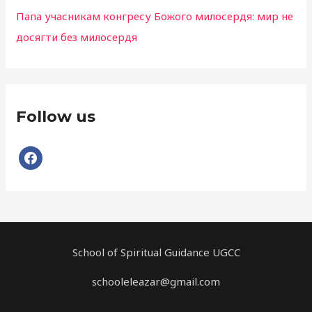
Папа учасникам конгресу Божого милосердя: мир не
досягти без милосердя
Follow us
School of Spiritual Guidance UGCC
schooleleazar@gmail.com