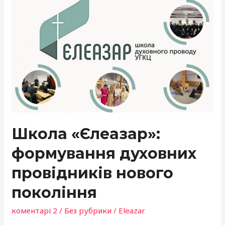
Школа
«Єлеазар»:
формування
духовних
провідників
нового
покоління
Школа «Єлеазар»:
формування духовних
провідників нового
покоління
коментарі 2
/
Без рубрики
/
Eleazar