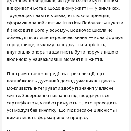
духовних провідників, які допомагатимуть іншим
відкривати Бога в щоденному житті — у викликах,
труднощах і навіть кризах, втілюючи принцип,
сформульований святим Ігнатієм Лойолою: «шукати
й знаходити Бога у всьому». Водночас школа не
обмежується лише передачею знань — вона формує
середовище, в якому народжується зрілість,
внутрішня опора та здатність бути поруч з іншою
людиною у найважливіші моменти її життя.
Програма також передбачає реколекції, що
поглиблюють духовний досвід учасників і дають
можливість інтегрувати здобуті знання у власне
життя. Завершення навчання підтверджується
сертифікатом, який отримують ті, хто проходить
усі модулі без винятку, що підкреслює цілісність і
вимогливість формаційного процесу.