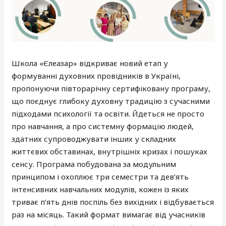
Школа «Єлеазар» відкриває новий етап у
формуванні духовних провідників в Україні,
пропонуючи півторарічну сертифіковану програму,
що поєднує глибоку духовну традицію з сучасними
підходами психології та освіти. Йдеться не просто
про навчання, а про системну формацію людей,
здатних супроводжувати інших у складних
життєвих обставинах, внутрішніх кризах і пошуках
сенсу. Програма побудована за модульним
принципом і охоплює три семестри та дев’ять
інтенсивних навчальних модулів, кожен із яких
триває п’ять днів поспіль без вихідних і відбувається
раз на місяць. Такий формат вимагає від учасників