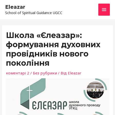
Перейти
ГОЛ
Eleazar
до
School of Spiritual Guidance UGCC
МЕН
вмісту
Навігація
по
Школа «Єлеазар»:
запису
формування духовних
провідників нового
покоління
коментарі 2
/
Без рубрики
/ Від
Eleazar