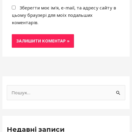
Зберегти моє ім'я, e-mail, та адресу сайту в
цьому браузері для моїх подальших
коментарів.
f
a
Ш
c
у
e
к
b
а
o
Недавні записи
т