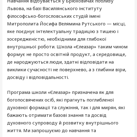
Навчання відбувається у Брюховичах поблизу
Львова, на базі Василіянського інституту
філософсько-богословських студій імені
Митрополита Йосифа Велямина Рутського — місці,
яке поєднує інтелектуальну традицію з тишею і
зосередженістю, необхідними для глибокої
внутрішньої роботи. Школа «Єлеазар» таким чином
формує не просто освітній продукт, а середовище,
де народжуються люди, здатні відповідати на
виклики сучасності не поверхнево, а з глибини віри,
досвіду і відповідальності.
Програма школи «Єлеазар» призначена як для
богопосвячених осіб, які прагнуть поглибленої
духовної формації та служіння, так і для мирян, які
бажають отримати базові знання та досвід
духовного супроводу й розвитку внутрішнього
життя. Ми запрошуємо до навчання та