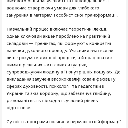
високого рівня залученості та відповідальності,
водночас створюючи умови для глибокого
занурення в матеріал і особистісної трансформації.
Навчальний процес включає теоретичні лекції,
однак ключовий акцент зроблено на практичній
складовій — тренінгах, які формують конкретні
навички духовного проводу. Учасники вчаться не
лише розуміти духовні процеси, а й працювати з
ними в реальних життєвих ситуаціях,
супроводжуючи людину в її внутрішніх пошуках. До
викладання залучені висококваліфіковані фахівці у
сферах духовності, психології та педагогіки з
України та з-за кордону, що забезпечує глибину,
різноманітність підходів і сучасний рівень
підготовки.
Сутність програми полягає у перманентній формації