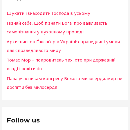
o
и
k
Шукати і знаходити Господа в усьому
:
Пізнай себе, щоб пізнати Бога: про важливість
самопізнання у духовному проводі
Архиєпископ Ґаллаґер в Україні: справедливі умови
для справедливого миру
Томас Мор – покровитель тих, хто при державній
владі і політиків
Папа учасникам конгресу Божого милосердя: мир не
досягти без милосердя
Follow us