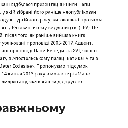
тикані відбулася презентація книги Папи
 у якій зібрані його раніше неопубліковані
іоду літургійного року, виголошені протягом
світ у Ватиканському видавництві (LEV). Це
, після того, як раніше вийшла книга
публіковані проповіді 2005-2017. Адвент,
рані проповіді Папи Бенедикта XVI, які він
ату в Апостольському палаці Ватикану та в
ater Ecclesiae». Пропонуємо підсумок
 14 липня 2013 року в монастирі «Mater
 Самарянину, яка ввійшла до другого
равжньому