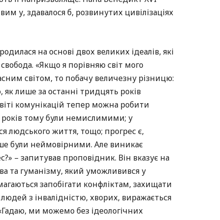
вим у, здавалося б, розвинутих цивілізаціях
родилася на основі двох великих ідеалів, які
 свобода. «Якщо я порівняю світ мого
часним світом, то побачу величезну різницю:
о, як лише за останні тридцять років
 світі комунікацій тепер можна робити
ят років тому були немислимими; у
ся людського життя, тощо; прогрес є,
іше були неймовірними. Але виникає
?» – запитував проповідник. Він вказує на
ва та гуманізму, який уможливився у
магаються запобігати конфліктам, захищати
 людей з інвалідністю, хворих, виражається
 «Гадаю, ми можемо без ідеологічних