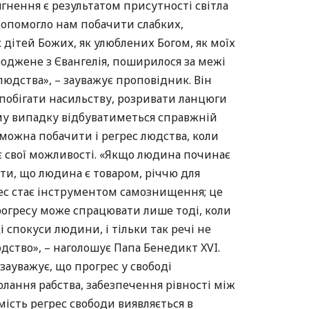
ягнення є результатом присутності світла
о допомогло нам побачити слабких,
 дітей Божих, як улюблених Богом, як моїх
роджене з Євангелія, поширилося за межі
людства», – зауважує проповідник. Він
апобігати насильству, розривати ланцюги
ому випадку відбуватиметься справжній
 можна побачити і регрес людства, коли
 свої можливості. «Якщо людина починає
ти, що людина є товаром, річчю для
рес стає інструментом самознищення; це
прогресу може спрацювати лише тоді, коли
ці спокуси людини, і тільки так речі не
дство», – наголошує Папа Бенедикт XVI.
зауважує, що прогрес у свободі
олання рабства, забезпечення рівності між
мість регрес свободи виявляється в