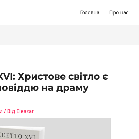
Головна
Про нас
VI: Христове світло є
повіддю на драму
и
/ Від
Eleazar