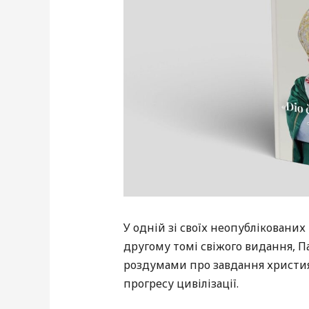
У одній зі своїх неопублікованих
другому томі свіжого видання, П
роздумами про завдання християн
прогресу цивілізації.