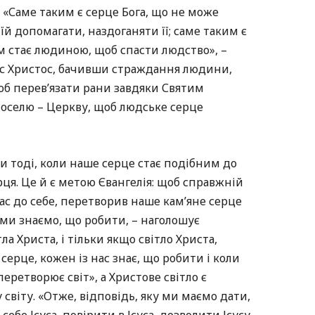
. «Саме таким є серце Бога, що не може
й допомагати, наздоганяти її; саме таким є
ам стає людиною, щоб спасти людство», –
ус Христос, бачивши страждання людини,
щоб перев’язати рани завдяки Святим
 оселю – Церкву, щоб людське серце
и тоді, коли наше серце стає подібним до
рця. Це й є метою Євангелія: щоб справжній
ас до себе, перетворив наше кам’яне серце
 ми знаємо, що робити, – наголошує
ла Христа, і тільки якщо світло Христа,
серце, кожен із нас знає, що робити і коли
еретворює світ», а Христове світло є
світу. «Отже, відповідь, яку ми маємо дати,
себе Ісуса, повірити в Ісуса, дозволити Ісусу