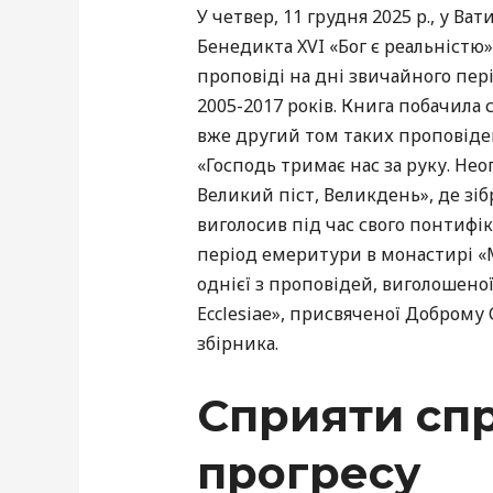
У четвер, 11 грудня 2025 р., у Ва
Бенедикта XVI «Бог є реальністю»,
проповіді на дні звичайного пер
2005-2017 років. Книга побачила 
вже другий том таких проповідей
«Господь тримає нас за руку. Нео
Великий піст, Великдень», де зіб
виголосив під час свого понтифік
період емеритури в монастирі «M
однієї з проповідей, виголошеної
Ecclesiae», присвяченої Доброму
збірника.
Сприяти сп
прогресу