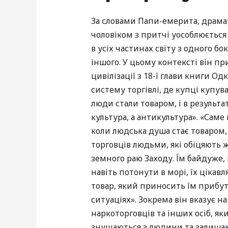
За словами Папи-емерита, драма
чоловіком з притчі уособлюється
в усіх частинах світу з одного бо
іншого. У цьому контексті він п
цивілізації з 18-ї глави книги Од
систему торгівлі, де купці купува
люди стали товаром, і в результат
культура, а антикультура». «Саме
коли людська душа стає товаром,
торговців людьми, які обіцяють 
земного раю Заходу. Їм байдуже
навіть потонути в морі, їх цікав
товар, який приносить їм прибуто
ситуаціях». Зокрема він вказує н
наркоторговців та інших осіб, як
знущаються з людини та залишаю