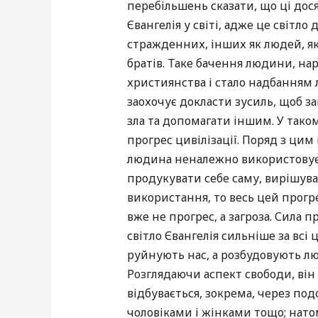
перебільшень сказати, що ці дос
Євангелія у світі, адже це світл
стражденних, інших як людей, як
братів. Таке бачення людини, на
християнства і стало надбанням 
заохочує докласти зусиль, щоб з
зла та допомагати іншим. У так
прогрес цивілізації. Поряд з цим
людина неналежно використовує
продукувати себе саму, вирішува
використання, то весь цей прог
вже не прогрес, а загроза. Сила 
світло Євангелія сильніше за всі 
руйнують нас, а розбудовують лю
Розглядаючи аспект свободи, він 
відбувається, зокрема, через под
чоловіками і жінками тощо; нато