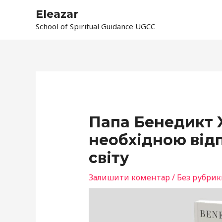
Перейти
Eleazar
до
School of Spiritual Guidance UGCC
вмісту
Навігація
по
запису
Папа Бенедикт X
необхідною від
світу
Залишити коментар
/
Без рубрик