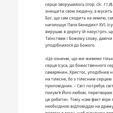
серце зворушилось (пор.
Ос. 11,8
)
знищити свою людину, а мусить ї
Бог, що сам сходить на землю, с
наголошує Папа Бенедикт XVI. Іс
вирушає в дорогу їй назустріч, 
Таїнствам і Божому слову, даючи
уподібнилося до Божого.
«Це означає, що ми живемо тільк
серця Ісуса, до божественного се
самарянин, Христос, уподібнив н
на тілесне, бо з тілесним серцем
проповідник. – Світ потребує світ
полум’я Його любові, перетворює 
це робити». Тому «сам факт віри п
необхідною відповіддю на драму 
полягає в тому, щоб відкрити для 