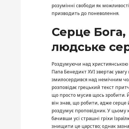
розумінні свободи як можливості
призводить до поневолення.
Серце Бога,
людське се
Роздумуючи над християнською в
Папа Бенедикт XVI звертає увагу
змилосердився над немічним чол
розповідає грецький текст притчі
що просто мусив щось зробити. Й
він знав, що робити, адже серце 
роздумує проповідник. У цьому ко
бачивши усі страшні гріхи Ізраїл
знищити це царство; однак зазнач