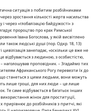
тична ситуація з побитим розбійниками
 через зростання кількості жертв насильства
ку і через «глобалізацію байдужості» з
ригадує пророцтво про крах Римської
кровення Івана Богослова, у якій висвітлено
ли також людські душі (пор. Одкр. 18, 13):
і цивілізація занепадає, «оскільки це вже не
 це відбувається з людиною, з особистістю,
 – наголошував проповідник. – Згадаймо тих
жителям Африканського Рогу перевезти їх до
, що станеться з цими людьми, вони можуть
лять лише гроші, для них люди – це лише
к. Те саме відбувається в багатьох інших
а використання жінок для проституції,
их прирівнює до розбійників з притчі, які
ть її напризволяще. Папа Бенедикт XVI