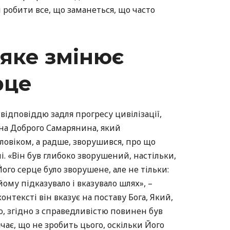
 робити все, що заманеться, що часто
 яке змінює
рце
ідповіддю задля прогресу цивілізації,
 на Доброго Самарянина, який
овіком, а радше, зворушився, про що
. «Він був глибоко зворушений, настільки,
ого серце було зворушене, але не тільки:
йому підказувало і вказувало шлях», –
нтексті він вказує на поставу Бога, Який,
ю, згідно з справедливістю повинен був
ає, що не зробить цього, оскільки Його