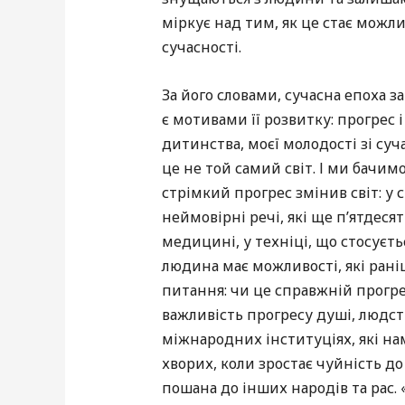
міркує над тим, як це стає можли
сучасності.
За його словами, сучасна епоха за
є мотивами її розвитку: прогрес і
дитинства, моєї молодості зі су
це не той самий світ. І ми бачим
стрімкий прогрес змінив світ: у
неймовірні речі, які ще п’ятдес
медицині, у техніці, що стосуєть
людина має можливості, які ран
питання: чи це справжній прогрес
важливість прогресу душі, людст
міжнародних інституціях, які на
хворих, коли зростає чуйність до
пошана до інших народів та рас.