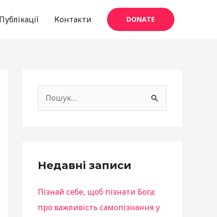
Публікації
Контакти
DONATE
f
a
Ш
c
у
e
к
b
а
o
т
Недавні записи
o
и
k
Пізнай себе, щоб пізнати Бога:
:
про важливість самопізнання у