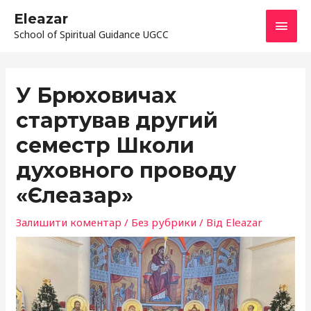
Перейти
ГОЛ
Eleazar
до
School of Spiritual Guidance UGCC
МЕН
вмісту
Навігація
по
У Брюховичах
запису
стартував другий
семестр Школи
духовного проводу
«Єлеазар»
Залишити коментар
/
Без рубрики
/ Від
Eleazar