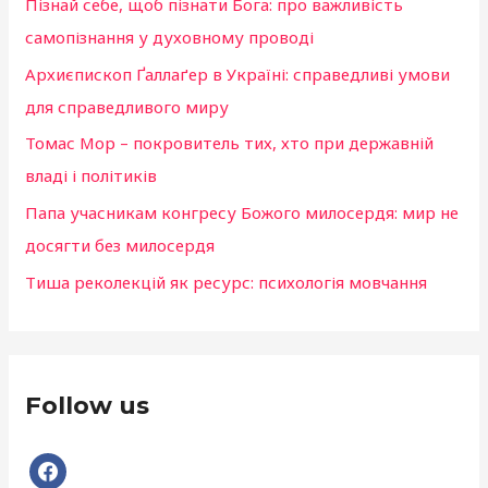
Пізнай себе, щоб пізнати Бога: про важливість
:
самопізнання у духовному проводі
Архиєпископ Ґаллаґер в Україні: справедливі умови
для справедливого миру
Томас Мор – покровитель тих, хто при державній
владі і політиків
Папа учасникам конгресу Божого милосердя: мир не
досягти без милосердя
Тиша реколекцій як ресурс: психологія мовчання
Follow us