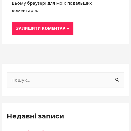
цьому браузері для моїх подальших
коментарів.
f
a
Ш
c
у
e
к
b
а
o
Недавні записи
т
o
и
k