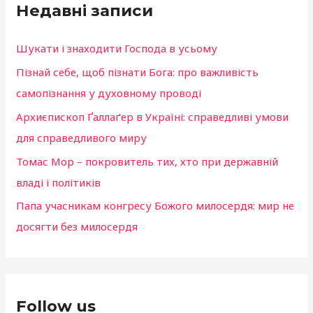
Недавні записи
т
o
и
k
Шукати і знаходити Господа в усьому
:
Пізнай себе, щоб пізнати Бога: про важливість
самопізнання у духовному проводі
Архиєпископ Ґаллаґер в Україні: справедливі умови
для справедливого миру
Томас Мор – покровитель тих, хто при державній
владі і політиків
Папа учасникам конгресу Божого милосердя: мир не
досягти без милосердя
Follow us