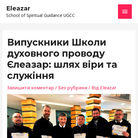
Перейти
ГОЛ
Eleazar
до
School of Spiritual Guidance UGCC
МЕН
вмісту
Навігація
по
Випускники Школи
запису
духовного проводу
Єлеазар: шлях віри та
служіння
Залишити коментар
/
Без рубрики
/ Від
Eleazar