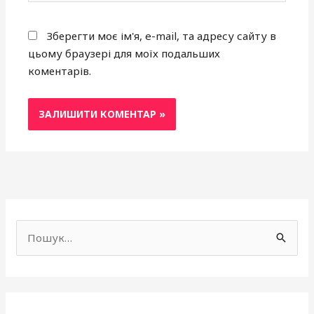
Зберегти моє ім'я, e-mail, та адресу сайту в
цьому браузері для моїх подальших
коментарів.
f
a
Ш
c
у
e
к
b
а
o