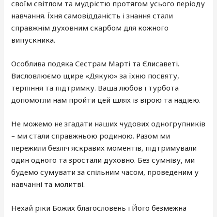
своїм світлом та мудрістю протягом усього періоду
навчання. Їхня самовідданість і знання стали
справжнім духовним скарбом для кожного
випускника.
Особлива подяка Сестрам Марті та Єлисаветі.
Висловлюємо щире «Дякую» за їхню посвяту,
терпіння та підтримку. Ваша любов і турбота
допомогли нам пройти цей шлях із вірою та надією.
Не можемо не згадати наших чудових одногрупників
– ми стали справжньою родиною. Разом ми
пережили безліч яскравих моментів, підтримували
один одного та зростали духовно. Без сумніву, ми
будемо сумувати за спільним часом, проведеним у
навчанні та молитві.
Нехай ріки Божих благословень і Його безмежна