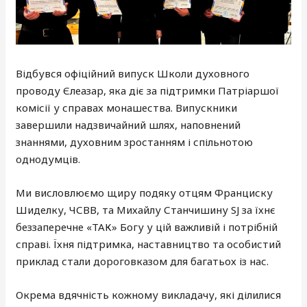
Відбувся офіційний випуск Школи духовного
проводу Єлеазар, яка діє за підтримки Патріаршої
комісії у справах монашества. Випускники
завершили надзвичайний шлях, наповнений
знаннями, духовним зростанням і спільнотою
однодумців.
Ми висловлюємо щиру подяку отцям Франциску
Шиделку, ЧСВВ, та Михайлу Станчишину SJ за їхнє
беззаперечне «ТАК» Богу у цій важливій і потрібній
справі. Їхня підтримка, наставництво та особистий
приклад стали дороговказом для багатьох із нас.
Окрема вдячність кожному викладачу, які ділилися