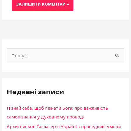
f
a
Ш
c
у
e
к
b
а
o
Недавні записи
т
o
и
k
Пізнай себе, щоб пізнати Бога: про важливість
:
самопізнання у духовному проводі
Архиєпископ Ґаллаґер в Україні: справедливі умови