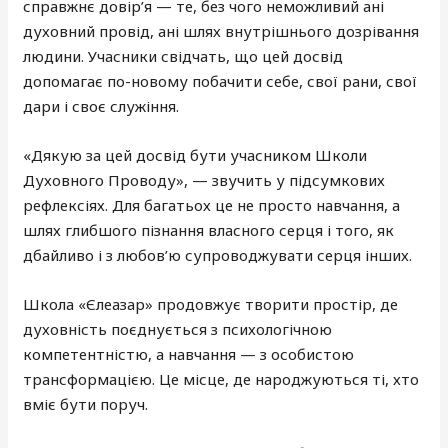
справжнє довір’я — те, без чого неможливий ані
духовний провід, ані шлях внутрішнього дозрівання
людини. Учасники свідчать, що цей досвід
допомагає по-новому побачити себе, свої рани, свої
дари і своє служіння.
«Дякую за цей досвід бути учасником Школи
Духовного Проводу», — звучить у підсумкових
рефлексіях. Для багатьох це не просто навчання, а
шлях глибшого пізнання власного серця і того, як
дбайливо і з любов’ю супроводжувати серця інших.
Школа «Єлеазар» продовжує творити простір, де
духовність поєднується з психологічною
компетентністю, а навчання — з особистою
трансформацією. Це місце, де народжуються ті, хто
вміє бути поруч.