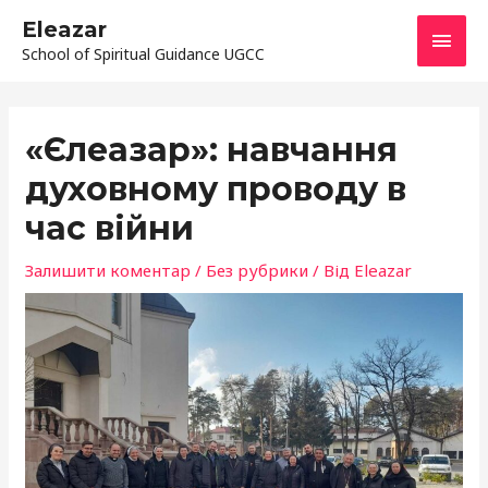
Перейти
ГОЛ
Eleazar
до
School of Spiritual Guidance UGCC
МЕН
вмісту
Навігація
по
«Єлеазар»: навчання
запису
духовному проводу в
час війни
Залишити коментар
/
Без рубрики
/ Від
Eleazar