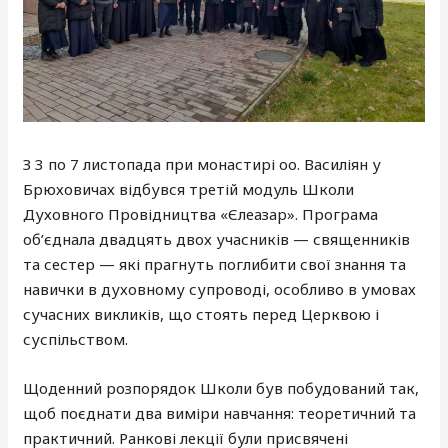
З 3 по 7 листопада при монастирі оо. Василіян у
Брюховичах відбувся третій модуль Школи
Духовного Провідництва «Єлеазар». Програма
об’єднала двадцять двох учасників — священників
та сестер — які прагнуть поглибити свої знання та
навички в духовному супроводі, особливо в умовах
сучасних викликів, що стоять перед Церквою і
суспільством.
Щоденний розпорядок Школи був побудований так,
щоб поєднати два виміри навчання: теоретичний та
практичний. Ранкові лекції були присвячені